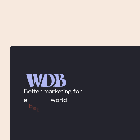
Better marketing for
a
b
e
t
world
t
e
r