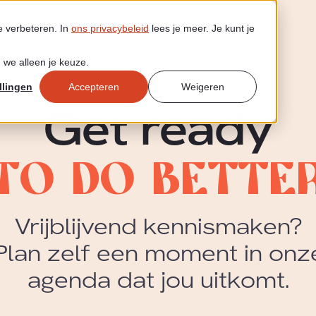
e verbeteren. In
ons privacybeleid
lees je meer. Je kunt je
 we alleen je keuze.
llingen
Accepteren
Weigeren
Get ready
t
o
d
o
b
e
t
t
e
Vrijblijvend kennismaken?
Plan zelf een moment in onz
agenda dat jou uitkomt.