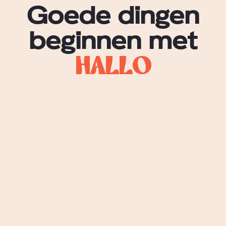
Goede dingen
beginnen met
h
a
l
l
o