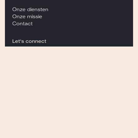
Onze diensten
Onze missie
Contact
Let's connect
hello@wedobetter.eu
Plan kennismaking