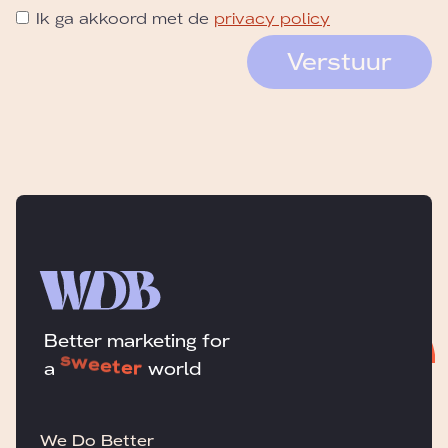
Ik ga akkoord met de
privacy policy
Verstuur
Verstuur
e
Better marketing for
t
e
r
a
world
We Do Better