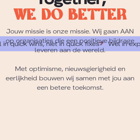
W
e
D
o
B
e
t
t
e
r
Jouw missie is onze missie. Wij gaan AAN
op organisaties die een positieve bijdrage
k wins, niet in quick fixes
Wel in experimen
leveren aan de wereld.
Met optimisme, nieuwsgierigheid en
eerlijkheid bouwen wij samen met jou aan
een betere toekomst.