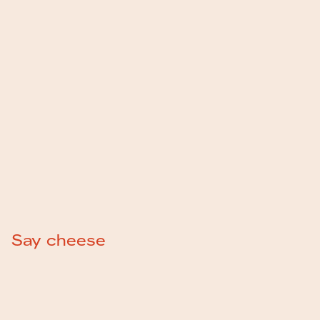
Say cheese
Wie is
w
e
?
Nogal een bold uitspraak,
We Do Better
.